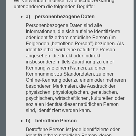
Wir verwenden in dieser Datenschutzerklärung
unter anderem die folgenden Begriffe:
Soccer Court
a) personenbezogene Daten
Personenbezogene Daten sind alle
Informationen, die sich auf eine identifizierte
oder identifizierbare natürliche Person (im
Folgenden „betroffene Person") beziehen. Als
identifizierbar wird eine natürliche Person
angesehen, die direkt oder indirekt,
insbesondere mittels Zuordnung zu einer
Kennung wie einem Namen, zu einer
Kennnummer, zu Standortdaten, zu einer
Online-Kennung oder zu einem oder mehreren
besonderen Merkmalen, die Ausdruck der
physischen, physiologischen, genetischen,
psychischen, wirtschaftlichen, kulturellen oder
sozialen Identität dieser natürlichen Person
sind, identifiziert werden kann.
b) betroffene Person
Kindergeburstag
Betroffene Person ist jede identifizierte oder
identifizierbare natürliche Person, deren