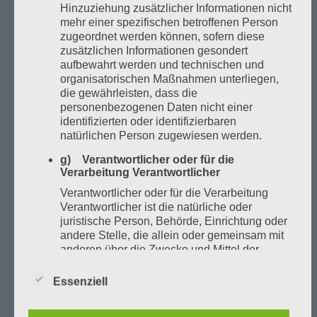
120 Minuten 105,00€
Hinzuziehung zusätzlicher Informationen nicht
mehr einer spezifischen betroffenen Person
zugeordnet werden können, sofern diese
zusätzlichen Informationen gesondert
Mo -So (bis 17:00 Uhr)
aufbewahrt werden und technischen und
organisatorischen Maßnahmen unterliegen,
die gewährleisten, dass die
Variant 1
149,00€
personenbezogenen Daten nicht einer
2 Stunden Soccer (max. 10 Kinder)
identifizierten oder identifizierbaren
hausgemachte Pizza
natürlichen Person zugewiesen werden.
g) Verantwortlicher oder für die
Variante 2
149,00€
Verarbeitung Verantwortlicher
2 Stunden Soccer (max. 10 Kinder)
Verantwortlicher oder für die Verarbeitung
Pommes & Checken Nuggets
Verantwortlicher ist die natürliche oder
juristische Person, Behörde, Einrichtung oder
Variante 3
110,00€
andere Stelle, die allein oder gemeinsam mit
2 Stunden Soccer (max. 10 Kinder)
anderen über die Zwecke und Mittel der
Speisen & Getränke werden mitgebracht
Verarbeitung von personenbezogenen Daten
entscheidet. Sind die Zwecke und Mittel dieser
Essenziell
Verarbeitung durch das Unionsrecht oder das
Extras
Recht der Mitgliedstaaten vorgegeben, so
nach Absprache