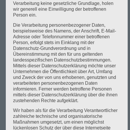
Verarbeitung keine gesetzliche Grundlage, holen
Soccer Spaß total
wir generell eine Einwilligung der betroffenen
Person ein.
Unser Soccerplatz verfügt über einen Kunstrasen
Die Verarbeitung personenbezogener Daten,
mit eingestreutem Granulat, sodass sich von den
beispielsweise des Namens, der Anschrift, E-Mail-
Kindern bis zu den Profis jeder bei uns wohl fühlt.
Adresse oder Telefonnummer einer betroffenen
Bei den Abmessungen von 12m x 24m bietet ein
Person, erfolgt stets im Einklang mit der
Datenschutz-Grundverordnung und in
Spiel mit 5 Feldspielern absoluten Fußballspaß!
Übereinstimmung mit den für uns geltenden
landesspezifischen Datenschutzbestimmungen.
Der absolute Renner: Kindergeburtstage 2
Mittels dieser Datenschutzerklärung möchte unser
Stunden Fußball, danach gibt’s im Bistro Pizza
Unternehmen die Öffentlichkeit über Art, Umfang
und Getränke und das Geburtstagskind erhält
und Zweck der von uns erhobenen, genutzten und
verarbeiteten personenbezogenen Daten
noch eine Überraschung!
informieren. Ferner werden betroffene Personen
mittels dieser Datenschutzerklärung über die ihnen
Zur Buchung schicken Sie uns eine Anfrage mit
zustehenden Rechte aufgeklärt.
Kontaktdaten, oder Sie rufen direkt im Bistro an.
Wir haben als für die Verarbeitung Verantwortlicher
zahlreiche technische und organisatorische
Maßnahmen umgesetzt, um einen möglichst
lückenlosen Schutz der über diese Internetseite