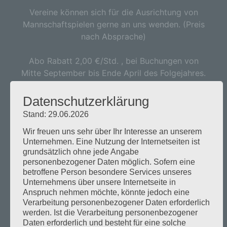
Vereine können sich für die Ausrichtung von
Mannschaftspielen gerne an uns wenden. (Preis
nach Absprache)
Abo Rabatt 2,00 €/Std. , bei Buchungen von
Mitte September bis Ende April des Folgejahres.
Zahlung ohne Abzüge bis Oktober. Einzelne
Stunden können jederzeit umgebucht und bis
Datenschutzerklärung
Ende der nachfolgenden Sommersaison
Stand: 29.06.2026
nachgespielt werden.
Wir freuen uns sehr über Ihr Interesse an unserem
Unternehmen. Eine Nutzung der Internetseiten ist
Der Sportpark ist berechtigt bei
grundsätzlich ohne jede Angabe
Turnierveranstaltungen Umbuchungen der Abo-
personenbezogener Daten möglich. Sofern eine
Stunde vorzunehmen. Der Kunde / Die Kundin
betroffene Person besondere Services unseres
werden darüber frühzeitig informiert.
Unternehmens über unsere Internetseite in
Anspruch nehmen möchte, könnte jedoch eine
Verarbeitung personenbezogener Daten erforderlich
werden. Ist die Verarbeitung personenbezogener
Daten erforderlich und besteht für eine solche