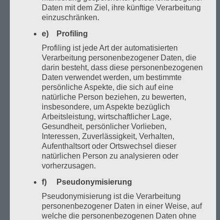
07:00 - 22:00 Uhr
Daten mit dem Ziel, ihre künftige Verarbeitung
einzuschränken.
e) Profiling
Soccerplatz
Profiling ist jede Art der automatisierten
Verarbeitung personenbezogener Daten, die
darin besteht, dass diese personenbezogenen
Ganzjährig Mo -So
€ 65,00
Daten verwendet werden, um bestimmte
1 Stunde
persönliche Aspekte, die sich auf eine
natürliche Person beziehen, zu bewerten,
Ganzjährig Mo -So
€ 97,50
insbesondere, um Aspekte bezüglich
Arbeitsleistung, wirtschaftlicher Lage,
1,5 Stunden
Gesundheit, persönlicher Vorlieben,
Interessen, Zuverlässigkeit, Verhalten,
Ganzjährig Mo -So
€ 130,00
Aufenthaltsort oder Ortswechsel dieser
2 Stunden
natürlichen Person zu analysieren oder
vorherzusagen.
ABO Preise Soccerplatz
f) Pseudonymisierung
(Mindestlaufzeit >= 5 Monate)
Pseudonymisierung ist die Verarbeitung
60 Minuten 60,00 €
personenbezogener Daten in einer Weise, auf
90 Minuten 85,00 €
welche die personenbezogenen Daten ohne