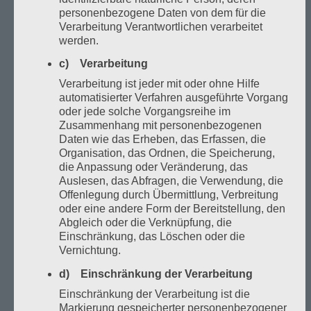
personenbezogene Daten von dem für die
Verarbeitung Verantwortlichen verarbeitet
Tennisplatz (60 Minuten)
(32
werden.
Wochen inkl. Licht)
c) Verarbeitung
15.09.2026 bis 26.04.2027
Verarbeitung ist jeder mit oder ohne Hilfe
automatisierter Verfahren ausgeführte Vorgang
Wintersaison Mo - Fr
€ 28,00
oder jede solche Vorgangsreihe im
Zusammenhang mit personenbezogenen
06:00 - 16:00 Uhr
Daten wie das Erheben, das Erfassen, die
Wintersaison Mo -Fr
€ 32,00
Organisation, das Ordnen, die Speicherung,
die Anpassung oder Veränderung, das
16:00- 21:00 Uhr
Auslesen, das Abfragen, die Verwendung, die
Offenlegung durch Übermittlung, Verbreitung
Wintersaison Mo - Fr
€ 24,00
oder eine andere Form der Bereitstellung, den
21:00 - 23:00 Uhr
Abgleich oder die Verknüpfung, die
Einschränkung, das Löschen oder die
Sa - So
€ 25,00
Vernichtung.
07:00 - 22:00 Uhr
d) Einschränkung der Verarbeitung
Einschränkung der Verarbeitung ist die
Sommersaison Mo - So
€ 24,00
Markierung gespeicherter personenbezogener