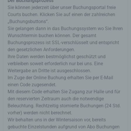
Der Buchungsprozess
und SessionStorage ist eine Technologie, mit
Sie können jederzeit über unser Buchungsportal freie
welcher ihr Browser Daten auf Ihrem Computer oder
mobilen Gerät abspeichert. Cookies sind
Courts buchen. Klicken Sie auf einen der zahlreichen
Textdateien, welche über einen Internetbrowser auf
„Buchungsbuttons“.
einem Computersystem abgelegt und gespeichert
Sie gelangen dann in das Buchungssystem wo Sie Ihren
werden. Sie können die Verwendung von Cookies,
Wunschtermin buchen können. Der gesamt
LocalStorage und SessionStorage durch
Buchungsprozess ist SSL-verschlüsselt und entspricht
entsprechende Einstellung in Ihrem Browser
verhindern.
den gesetzlichen Anforderungen.
Ihre Daten werden bestmöglichst geschützt und
Zahlreiche Internetseiten und Server verwenden
verbleiben soweit erforderlich nur bei uns. Eine
Cookies. Viele Cookies enthalten eine sogenannte
Cookie-ID. Eine Cookie-ID ist eine eindeutige
Weitergabe an Dritte ist ausgeschlossen.
Kennung des Cookies. Sie besteht aus einer
Im Zuge der Online Buchung erhalten Sie per E-Mail
Zeichenfolge, durch welche Internetseiten und
einen Code zugesendet.
Server dem konkreten Internetbrowser zugeordnet
Mit diesem Code erhalten Sie Zugang zur Halle und für
werden können, in dem das Cookie gespeichert
den reservierten Zeitraum auch die notwendige
wurde. Dies ermöglicht es den besuchten
Internetseiten und Servern, den individuellen
Beleuchtung. Rechtzeitig stornierte Buchungen (24 Std.
Browser der betroffenen Person von anderen
vorher) werden nicht berechnet.
Internetbrowsern, die andere Cookies enthalten, zu
Wir behalten uns in der Wintersaison vor, bereits
unterscheiden. Ein bestimmter Internetbrowser kann
gebuchte Einzelstunden aufgrund von Abo Buchungen
über die eindeutige Cookie-ID wiedererkannt und