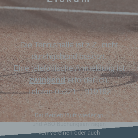
Die Tennishalle ist z.Z. nicht
durchgehend besetzt.
Eine telefonische Anmeldung ist
zwingend
erforderlich.
Telefon 05221 – 919162
Der Betrieb läuft wieder an
und ABO Buchungsanfragen
von Vereinen oder auch